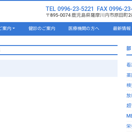
TEL 0996-23-5221 FAX 0996-23
〒895-0074 鹿児島県薩摩川内市原田町2
ご案内
健診のご案内
医療機関の方へ
最新情報
部
癌
看
薬
検
放
超
M
栄