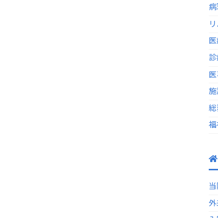
病
リ
医
診
医
施
総
福
当
外