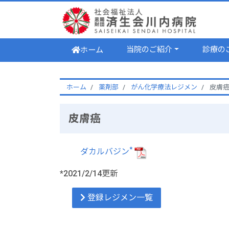
当院のご紹介
診療の
ホーム
ホーム
薬剤部
がん化学療法レジメン
皮膚
皮膚癌
*
ダカルバジン
*2021/2/14更新
登録レジメン一覧