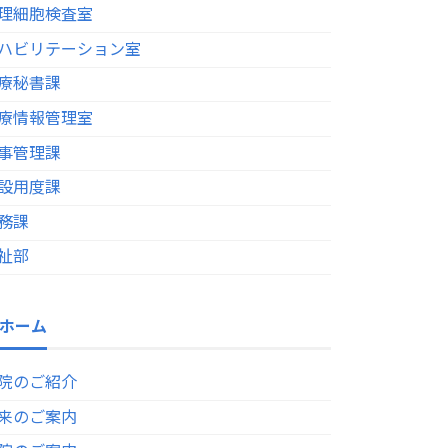
理細胞検査室
ハビリテーション室
療秘書課
療情報管理室
事管理課
設用度課
務課
祉部
ホーム
院のご紹介
来のご案内