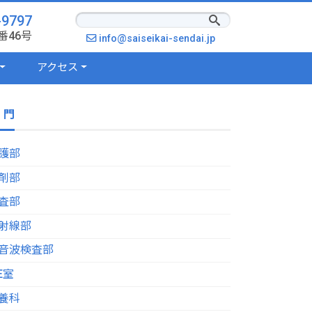
-9797
番46号
info@saiseikai-sendai.jp
アクセス
 門
護部
剤部
査部
射線部
音波検査部
E室
養科