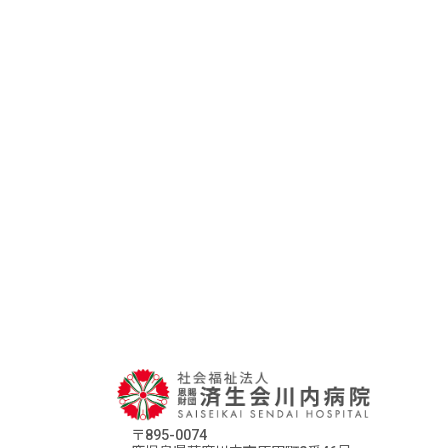
〒895-0074