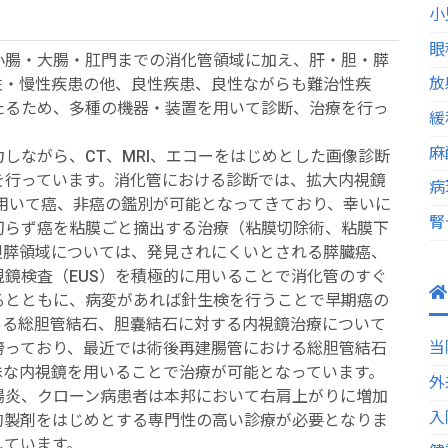
小
眼
小腸・大腸・肛門までの消化管領域に加え、肝・胆・膵
放
性・慢性疾患の他、良性疾患、良性ながらも難治性疾
たるため、多種の機器・装置を用いて診断、治療を行っ
緩
麻
ながら、CT、MRI、エコーをはじめとした画像診断
を行っています。消化管における診断では、拡大内視鏡
病
いう特殊光を用いて癌、非癌の鑑別が可能となってきており、幸いに
腎
切らず癌を粘膜ごと摘出する治療（粘膜切除術、粘膜下
胆膵領域については、発見されにくいとされる膵臓癌、
鏡検査（EUS）を積極的に用いることで消化管のすぐ
るとともに、病変があれば針生検を行うことで早期癌の
ある総胆管結石、胆嚢結石に対する内視鏡治療について
当
誇っており、最近では術後再建腸管における総胆管結石
殊な内視鏡を用いることで治療が可能となっています。
外
炎、クローン病患者は本邦において右肩上がりに増加
入
的製剤をはじめとする専門性の高い診療が必要となりま
しています。