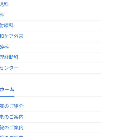
児科
科
射線科
和ケア外来
酔科
理診断科
センター
ホーム
院のご紹介
来のご案内
院のご案内