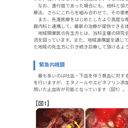
なお、進行癌であった場合にも、他科と協力
療法、さらにこれらを組み合わせて、その患
また、先進医療をはじめとしたより高度な専
器内科と連携して、最新の治療が提供できる
地域開業医の先生方とは、当科主催の研究会
流を図っています。また、地域連携室を通じ
た地域の先生方に引き続き診療して頂けるよ
緊急内視鏡
最も多いのは吐血・下血を伴う貧血に対す
を行いますが、エタノールやエピネフリン添
用いた止血術が可能となっています（図1）。