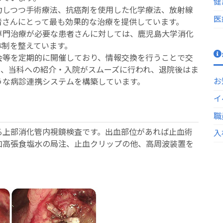
健
しつつ手術療法、抗癌剤を使用した化学療法、放射線
医
者さんにとって最も効果的な治療を提供しています。
門治療が必要な患者さんに対しては、鹿児島大学消化
体制を整えています。
等を定期的に開催しており、情報交換を行うことで交
て、当科への紹介・入院がスムーズに行われ、退院後はま
お
うな病診連携システムを構築しています。
イ
職
る上部消化管内視鏡検査です。出血部位があれば止血術
入
加高張食塩水の局注、止血クリップの他、高周波装置を