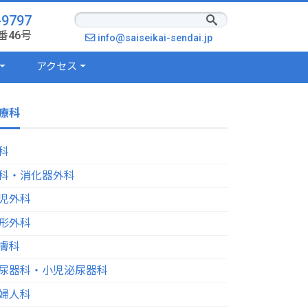
-9797
番46号
info@saiseikai-sendai.jp
アクセス
療科
科
科・消化器外科
児外科
形外科
膚科
尿器科・小児泌尿器科
婦人科