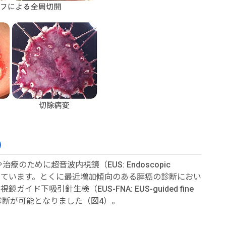
）
ために超音波内視鏡（EUS: Endoscopic
して用いています。とくに最近増加傾向のある膵癌の診断におい
ド下吸引針生検（EUS-FNA: EUS-guided fine
る確定診断が可能となりました（図4）。