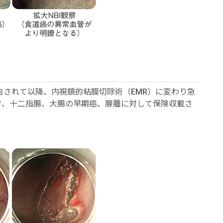
報告されて以降、内視鏡的粘膜切除術（EMR）に変わり急
胃、十二指腸、大腸の早期癌、腺腫に対して保険収載さ