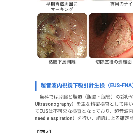
超音波内視鏡下吸引針生検（EUS-FNA
当科では膵臓と胆道（胆嚢・胆管）の診断や治療の
Ultrasonography）を主な精密検査と
てEUSは不可欠な検査となっており、超音波内視鏡ガイ
needle aspiration）を行い、組織によ