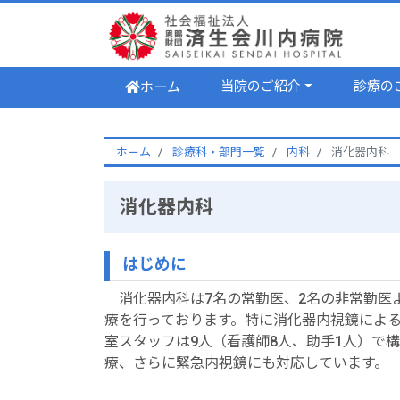
当院のご紹介
診療の
ホーム
ホーム
診療科・部門一覧
内科
消化器内科
消化器内科
はじめに
消化器内科は7名の常勤医、2名の非常勤医
療を行っております。特に消化器内視鏡によ
室スタッフは9人（看護師8人、助手1人）で
療、さらに緊急内視鏡にも対応しています。