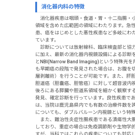
消化器内科の特徴
消化器疾患は咽頭・食道・胃・十二指腸・
領域を含めた広範囲の領域にわたります。急
患、癌をはじめとした悪性疾患など多岐にわ
ています。
診断については放射線科、臨床検査部と協力し
に加え、最新の消化器内視鏡設備による診断
とNBI(Narrow Band Imaging)と
も早期癌の段階で発見された場合は、お腹を
層剥離術）を行うことが可能です。また、肝
胆道癌（胆嚢癌、胆管癌）に対して超音波内視
後ろにある膵臓や胆道系領域を細かく観察す
発見、確定診断を行っています。良性疾患で
は、当院は鹿児島県内でも有数の治療件数を
についても、ダブルバルーン内視鏡という特
また、難治性炎症性腸疾患である潰瘍性大腸
しており、重症の場合は免疫調節剤や生物学
すが、当科ではこれらの疾患についても対応