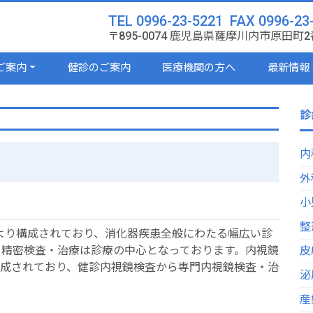
TEL 0996-23-5221 FAX 0996-23
〒895-0074 鹿児島県薩摩川内市原田町2
ご案内
健診のご案内
医療機関の方へ
最新情報
診
内
外
小
整
より構成されており、消化器疾患全般にわたる幅広い診
る精密検査・治療は診療の中心となっております。内視鏡
皮
構成されており、健診内視鏡検査から専門内視鏡検査・治
泌
産