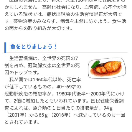
医療の発展により、将来、人生100年の時代も到来する
かもしれません。高齢化社会になり、血管病、心不全が増
えている現状では、症状出現前の生活習慣是正が大切で
す。薬物治療のみならず、病気を未然に防ぐよう、食生活
の面からの取り組みが大切です。
魚をとりましょう！
生活習慣病は、全世界の死因の7
割を占め、冠動脈疾患は全世界の死
因のトップです。
我が国では1960年代以降、死亡率
が低下しているものの、40～69才の
冠動脈疾患の罹患率が、1980年代後半～2000年代にかけ
て、2倍に増加したともいわれています。国民健康栄養調
査によれば、魚介類の１日当たりの摂取量が、94ｇ
（2001年）から65ｇ（2016年）へ減少しているのも一因
とされています。