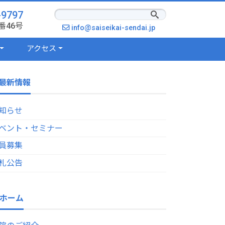
-9797
番46号
info@saiseikai-sendai.jp
アクセス
最新情報
知らせ
ベント・セミナー
員募集
札公告
ホーム