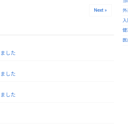
当
Next »
外
入
健
医
しました
しました
しました
た