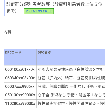
診断群分類別患者数等（診療科別患者数上位５位
まで）
ファイルをダウンロード
内科
DPCコード
DPC名称
060100xx01xx0x
小腸大腸の良性疾患（良性腫瘍を含む。）
060340xx03x00x
胆管（肝内外）結石、胆管炎 限局性腹腔
06007xxx9906xx
膵臓、脾臓の腫瘍 手術なし 手術・処置
050130xx99000x
心不全 手術なし 手術・処置等１なし 手
110280xx99000x
慢性腎炎症候群・慢性間質性腎炎・慢性腎