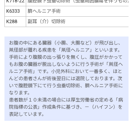
K718-22
腹腔鏡下虫垂切除術（虫垂周囲膿瘍を伴うもの）
K6333
臍ヘルニア手術
K288
副耳（介）切除術
お腹の中にある臓器（小腸、大腸など）が飛び出し、
鼡径部が腫れる疾患を「鼡径ヘルニア」といいます。
手術により腹膜の出っ張りを無くし、腹圧がかかって
もお腹の臓器が脱出しないように行う手術が「鼡径ヘ
ルニア手術」です。小児外科において一番多く、ほと
んどの患者さんが術後翌日には退院しております。次
いで腹腔鏡下にて行う虫垂切除術、臍ヘルニア手術に
なります。
患者数が１０未満の場合には厚生労働省の定める「病
院指標の公表」作成条件に基づき、－（ハイフン）を
表記しています。