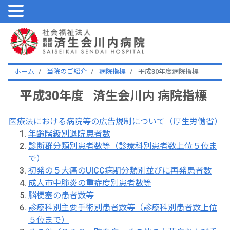
ホーム
当院のご紹介
病院指標
平成30年度病院指標
平成30年度
済生会川内
病院指標
医療法における病院等の広告規制について（厚生労働省）
年齢階級別退院患者数
診断群分類別患者数等（診療科別患者数上位５位ま
で）
初発の５大癌のUICC病期分類別並びに再発患者数
成人市中肺炎の重症度別患者数等
脳梗塞の患者数等
診療科別主要手術別患者数等（診療科別患者数上位
５位まで）