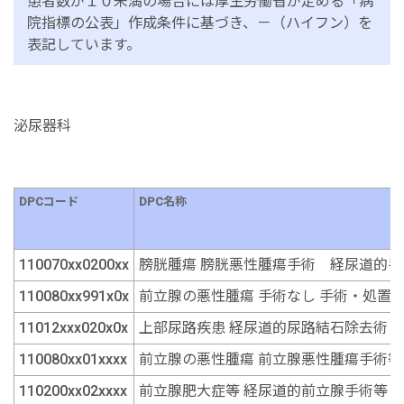
患者数が１０未満の場合には厚生労働省が定める「病
院指標の公表」作成条件に基づき、－（ハイフン）を
表記しています。
泌尿器科
DPCコード
DPC名称
110070xx0200xx
膀胱腫瘍 膀胱悪性腫瘍手術 経尿道的手
110080xx991x0x
前立腺の悪性腫瘍 手術なし 手術・処置
11012xxx020x0x
上部尿路疾患 経尿道的尿路結石除去術 
110080xx01xxxx
前立腺の悪性腫瘍 前立腺悪性腫瘍手術等
110200xx02xxxx
前立腺肥大症等 経尿道的前立腺手術等