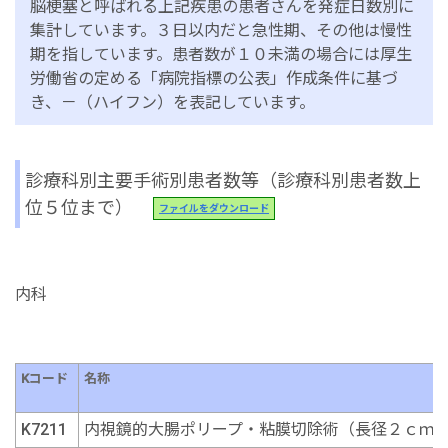
脳梗塞と呼ばれる上記疾患の患者さんを発症日数別に
集計しています。３日以内だと急性期、その他は慢性
期を指しています。患者数が１０未満の場合には厚生
労働省の定める「病院指標の公表」作成条件に基づ
き、－（ハイフン）を表記しています。
診療科別主要手術別患者数等（診療科別患者数上
位５位まで）
ファイルをダウンロード
内科
Kコード
名称
K7211
内視鏡的大腸ポリープ・粘膜切除術（長径２ｃｍ