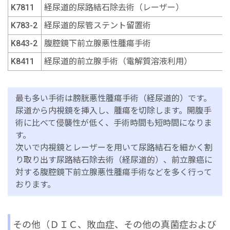
K7811
経尿道的尿路結石除去術（レーザー）
K783-2
経尿道的尿管ステント留置術
K843-2
腹腔鏡下前立腺悪性腫瘍手術
K8411
経尿道的前立腺手術（電解質溶液利用）
最も多い手術は膀胱悪性腫瘍手術（経尿道的）です。
尿道から内視鏡を挿入し、腫瘍を切除します。開腹手
術に比べて侵襲性が低く、手術時間も短時間になりま
す。
次いで内視鏡とレーザーを用いて尿路結石を細かく割
り取り出す尿路結石除去術（経尿道的）、前立腺癌に
対する腹腔鏡下前立腺悪性腫瘍手術などを多く行って
おります。
その他（ＤＩＣ、敗血症、その他の真菌症および