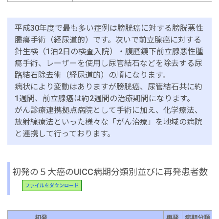
平成30年度で最も多い症例は膀胱癌に対する膀胱悪性
腫瘍手術（経尿道的）です。次いで前立腺癌に対する
針生検（1泊2日の検査入院）・腹腔鏡下前立腺悪性腫
瘍手術、レーザーを使用し尿管結石などを除去する尿
路結石除去術（経尿道的）の順になります。
病状により変動はありますが膀胱癌、尿管結石共に約
1週間、前立腺癌は約2週間の治療期間になります。
がん診療連携拠点病院として手術に加え、化学療法、
放射線療法といった様々な「がん治療」を地域の病院
と連携して行っております。
初発の５大癌のUICC病期分類別並びに再発患者数
ファイルをダウンロード
初発
再発
病期分類