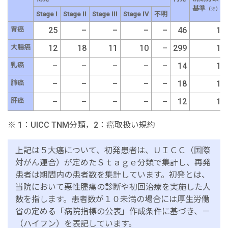
基準
（※）
Stage I
Stage II
Stage III
Stage IV
不明
胃癌
25
–
–
–
–
46
1
大腸癌
12
18
11
10
–
299
1
乳癌
–
–
–
–
–
14
1
肺癌
–
–
–
–
–
18
1
肝癌
–
–
–
–
–
12
1
※ 1：UICC TNM分類，2：癌取扱い規約
上記は５大癌について、初発患者は、ＵＩＣＣ（国際
対がん連合）が定めたＳｔａｇｅ分類で集計し、再発
患者は期間内の患者数を集計しています。初発とは、
当院において悪性腫瘍の診断や初回治療を実施した人
数を指します。患者数が１０未満の場合には厚生労働
省の定める「病院指標の公表」作成条件に基づき、－
（ハイフン）を表記しています。