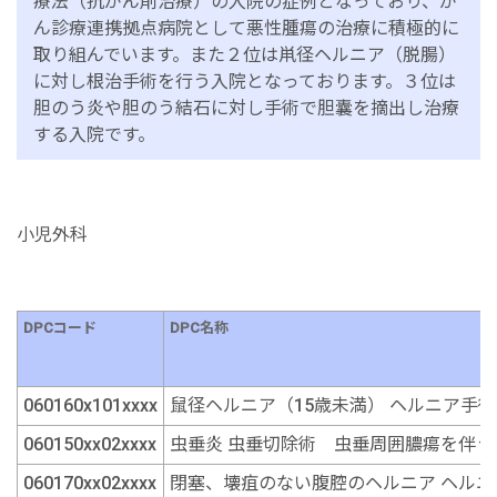
療法（抗がん剤治療）の入院の症例となっており、が
ん診療連携拠点病院として悪性腫瘍の治療に積極的に
取り組んでいます。また２位は鼡径ヘルニア（脱腸）
に対し根治手術を行う入院となっております。３位は
胆のう炎や胆のう結石に対し手術で胆囊を摘出し治療
する入院です。
小児外科
DPCコード
DPC名称
060160x101xxxx
鼠径ヘルニア（15歳未満） ヘルニア手
060150xx02xxxx
虫垂炎 虫垂切除術 虫垂周囲膿瘍を伴う
060170xx02xxxx
閉塞、壊疽のない腹腔のヘルニア ヘル