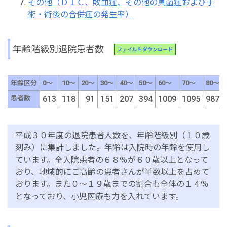
その他（ＤＩＣ、敗血症、その他の真菌症および手
術・術後の合併症の発生率）
年齢階級別退院患者数
ファイルをダウンロード
年齢区分
0～
10～
20～
30～
40～
50～
60～
70～
80～
患者数
613
118
91
151
207
394
1009
1095
987
平成３０年度の退院患者人数を、年齢階級別（１０歳
刻み）に集計しました。年齢は入院時の年齢を使用し
ています。全入院患者の６８％が６０歳以上となって
おり、地域的にご高齢の患者さんが半数以上を占めて
おります。また０～１９歳までの割合も全体の１４％
となっており、小児医療も力を入れています。