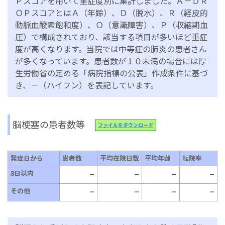
Ｐスコアを用いて重症度別に集計しました。Ａ－ＤＲ
ＯＰスコアとはＡ（年齢）、Ｄ（脱水）、Ｒ（経皮的
動脈血酸素飽和度）、Ｏ（意識障害）、Ｐ（収縮期血
圧）で構成されており、該当する項目が多いほど重症
度が高くなります。当院では中等症の肺炎の患者さん
が多くなっています。患者数が１０未満の場合には厚
生労働省の定める「病院指標の公表」作成条件に基づ
き、－（ハイフン）を表記しています。
脳梗塞の患者数等
ファイルをダウンロード
発症日から
患者数
平均在院日数
平均年齢
転院率
3日以内
–
–
–
–
その他
–
–
–
–