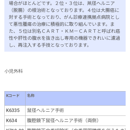
場合がほとんどです。２位・３位は、鼡径ヘルニア
（脱腸）の根治術となっております。４位は大腸癌に
対する手術となっており、がん診療連携拠点病院とし
て悪性腫瘍の治療に積極的に取り組んでいます。ま
た、５位は別名ＣＡＲＴ・ＫＭ－ＣＡＲＴと呼ばれ癌
性や肝性の腹水を抜き出し専用の機器できれいに濾過
し、再注入する手技となっております。
小児外科
Kコード
名称
K6335
鼠径ヘルニア手術
K634
腹腔鏡下鼠径ヘルニア手術（両側）