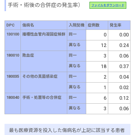
手術・術後の合併症の発生率）
ファイルをダウンロード
DPC
傷病名
入院契機
症例数
発生率
130100
播種性血管内凝固症候群
同一
0
0.00
異なる
12
0.24
180010
敗血症
同一
3
0.06
異なる
18
0.37
180035
その他の真菌感染症
同一
2
0.04
異なる
1
0.02
180040
手術・処置等の合併症
同一
6
0.12
異なる
3
0.06
最も医療資源を投入した傷病名が上記に該当する患者