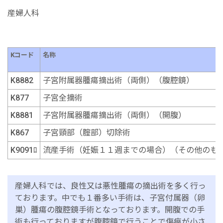
産婦人科
Kコード
名称
K8882
子宮附属器腫瘍摘出術（両側）（腹腔鏡）
K877
子宮全摘術
K8881
子宮附属器腫瘍摘出術（両側）（開腹）
K867
子宮頸部（腟部）切除術
K9091ﾛ
流産手術（妊娠１１週までの場合）（その他のも
産婦人科では、良性又は悪性腫瘍の摘出術を多く行っ
ております。中でも１番多い手術は、子宮付属器（卵
巣）腫瘍の腹腔鏡手術となっております。開腹での手
術も行っておりますが腹腔鏡で行うことで傷痕が小さ