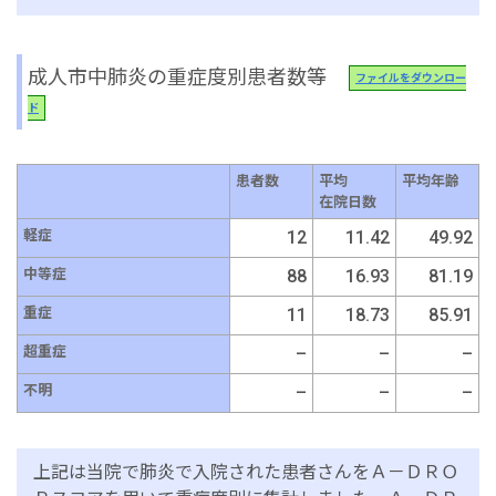
成人市中肺炎の重症度別患者数等
ファイルをダウンロー
ド
患者数
平均
平均年齢
在院日数
軽症
12
11.42
49.92
中等症
88
16.93
81.19
重症
11
18.73
85.91
超重症
–
–
–
不明
–
–
–
上記は当院で肺炎で入院された患者さんをＡ－ＤＲＯ