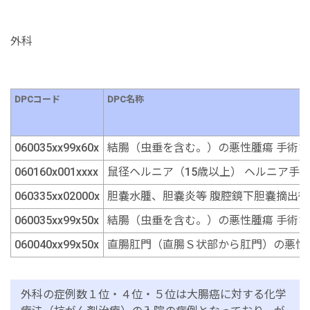
外科
DPCコード
DPC名称
060035xx99x60x
結腸（虫垂を含む。）の悪性腫瘍 手術な
060160x001xxxx
鼠径ヘルニア（15歳以上） ヘルニア手
060335xx02000x
胆嚢水腫、胆嚢炎等 腹腔鏡下胆嚢摘出術
060035xx99x50x
結腸（虫垂を含む。）の悪性腫瘍 手術な
060040xx99x50x
直腸肛門（直腸Ｓ状部から肛門）の悪性腫
外科の症例数１位・４位・５位は大腸癌に対する化学