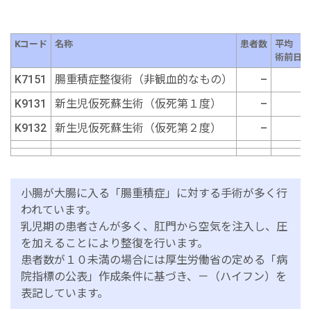
Kコード
名称
患者数
平均
術前日数
K7151
腸重積症整復術（非観血的なもの）
–
–
K9131
新生児仮死蘇生術（仮死第１度）
–
–
K9132
新生児仮死蘇生術（仮死第２度）
–
–
小腸が大腸に入る「腸重積症」に対する手術が多く行
われています。
乳児期の患者さんが多く、肛門から空気を注入し、圧
を加えることにより整復を行います。
患者数が１０未満の場合には厚生労働省の定める「病
院指標の公表」作成条件に基づき、－（ハイフン）を
表記しています。