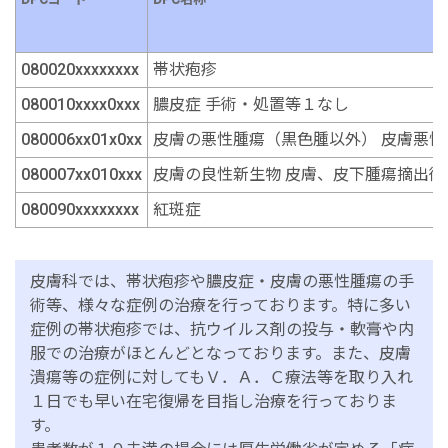
080020xxxxxxxx
帯状疱疹
080010xxxx0xxx
膿皮症 手術・処置等１なし
080006xx01x0xx
皮膚の悪性腫瘍（黒色腫以外） 皮膚悪性
080007xx010xxx
皮膚の良性新生物 皮膚、皮下腫瘍摘出術
080090xxxxxxxx
紅斑症
皮膚科では、帯状疱疹や膿皮症・皮膚の悪性腫瘍の手
術等、様々な症例の治療を行っております。特に多い
症例の帯状疱疹では、抗ウイルス剤の投与・軟膏や内
服での治療がほとんどとなっております。また、皮膚
潰瘍等の症例に対してもＶ．Ａ．Ｃ療法等を取り入れ
１日でも早い在宅復帰を目指し治療を行っておりま
す。