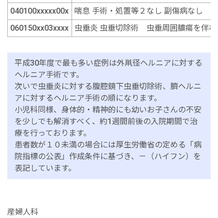
040100xxxxx00x
喘息 手術・処置等２なし 副傷病なし
060150xx03xxxx
虫垂炎 虫垂切除術 虫垂周囲膿瘍を伴わ
平成30年度で最も多い症例は外鼡径ヘルニアに対する
ヘルニア手術です。
次いで虫垂炎に対する腹腔鏡下虫垂切除術、臍ヘルニ
アに対するヘルニア手術の順になります。
小児科同様、身体的・精神的にも幼いお子さんの不安
を少しでも解消すべく、約1週間前後の入院期間で治
療を行っております。
患者数が１０未満の場合には厚生労働省の定める「病
院指標の公表」作成条件に基づき、－（ハイフン）を
表記しています。
産婦人科