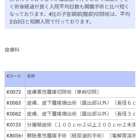
く術後経過が良く入院平均日数も開腹手術と比べ短く
なっております。4位の子宮頸部(腟部)切除術は、平均
2泊3日と短期入院で行っております。
皮膚科
Kコード
名称
K0072
皮膚悪性腫瘍切除術（単純切除）
K0063
皮膚、皮下腫瘍摘出術（露出部以外）（長径６ｃ
K0062
皮膚、皮下腫瘍摘出術（露出部以外）（長径３ｃ
K0133
分層植皮術（１００ｃｍ２以上２００ｃｍ２未満
K8036ｲ
膀胱悪性腫瘍手術（経尿道的手術）（電解質溶液