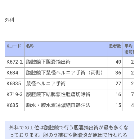
外科
Kコード
名称
患者数
平均
術前日
K672-2
腹腔鏡下胆嚢摘出術
49
2.1
K634
腹腔鏡下鼠径ヘルニア手術（両側）
36
2.3
K6335
鼠径ヘルニア手術
27
2.5
K719-3
腹腔鏡下結腸悪性腫瘍切除術
16
7.4
K635
胸水・腹水濾過濃縮再静注法
15
4.7
外科での１位は腹腔鏡で行う胆囊摘出術が最も多くな
っております。胆のう結石や胆嚢炎が原因で行われる